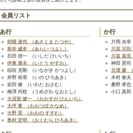
会員リスト
あ行
か行
朝隈 達也 （あさくま たつや）
片岡 央幸
新井 威史 （あらい つよし）
川居 宗則
石田 啓一 （いしだ けいいち）
川畠 嘉浩
伊東 康夫 （いとう やすお）
神田 憲司
稲垣 克剛 （いながき かつよし）
北濱 慶 
井野 裕章 （いの ひろあき）
木村 春夫
岩田 修 （いわた おさむ）
桑野 孝也
梅澤 尚稔 （うめざわ なおとし）
小口 真和
大須賀 健一 （おおすが けんいち）
大坪 要 （おおつぼ かなめ）
大野 晋 （おおの すすむ）
奥村 宏明 （おくむら ひろあき）