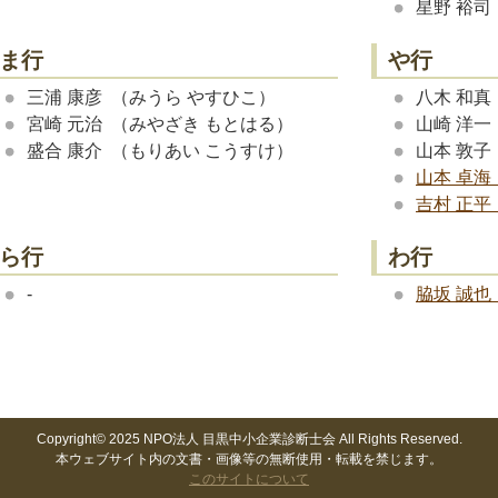
星野 裕司
ま行
や行
三浦 康彦 （みうら やすひこ）
八木 和真
宮崎 元治 （みやざき もとはる）
山崎 洋一
盛合 康介 （もりあい こうすけ）
山本 敦子
山本 卓海
吉村 正平
ら行
わ行
-
脇坂 誠也
Copyright© 2025 NPO法人 目黒中小企業診断士会 All Rights Reserved.
本ウェブサイト内の文書・画像等の無断使用・転載を禁じます。
このサイトについて