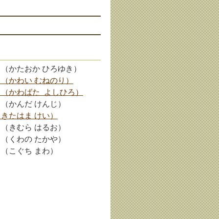
 （かたおか ひろゆき）
 （かわい むねのり）
 （かわばた よしひろ）
 （かんだ けんじ）
（きたはま けい）
 （きむら はるお）
 （くわの たかや）
 （こぐち まわ）