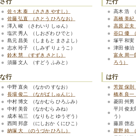
さ行
た行
佐々木 泰 （ささき やすし）
高木 浩 
佐藤 弘直 （さとう ひろなお）
高橋 美紀
澤入 峻 （さわいり しゅん）
高原 正夫
塩沢 秀人 （しおざわ ひでと）
谷口 優 
島元 昌美 （しまもと まさよし）
塚平 和実
志水 玲子 （しみず りょうこ）
津田 修治
鈴木 慧 （すずき さとし）
富永 周一
須藤 文人 （すどう ふみと）
ろう）
な行
は行
中野 直央 （なかの すなお）
芳賀 保則
長場 俊二 （ながば しゅんじ）
橋本 良一
中村 博文 （なかむら ひろふみ）
菱田 州男
中村 美音 （なかむら みね）
平川 俊太
成本 祐三 （なりもと ゆうぞう）
う）
西岡 邦彦 （にしおか くにひこ）
藤原 啓志
納塚 大 （のうづか ひろし）
星野 純 