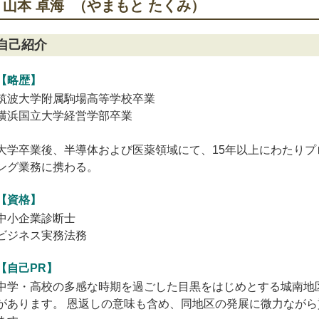
山本 卓海 （やまもと たくみ）
自己紹介
【略歴】
筑波大学附属駒場高等学校卒業
横浜国立大学経営学部卒業
大学卒業後、半導体および医薬領域にて、15年以上にわたり
ング業務に携わる。
【資格】
中小企業診断士
ビジネス実務法務
【自己PR】
中学・高校の多感な時期を過ごした目黒をはじめとする城南地
があります。 恩返しの意味も含め、同地区の発展に微力なが