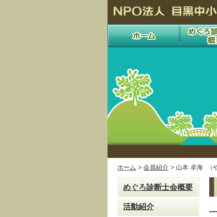
ホーム
>
会員紹介
>
山本 卓海 （
めぐろ診断士会概要
活動紹介